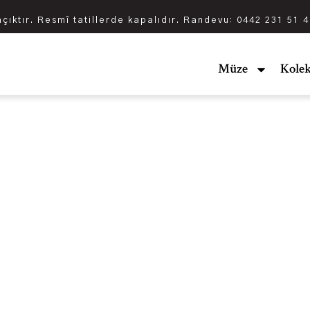
açıktır. Resmî tatillerde kapalıdır. Randevu: 0442 231 51 
Müze
Kolek