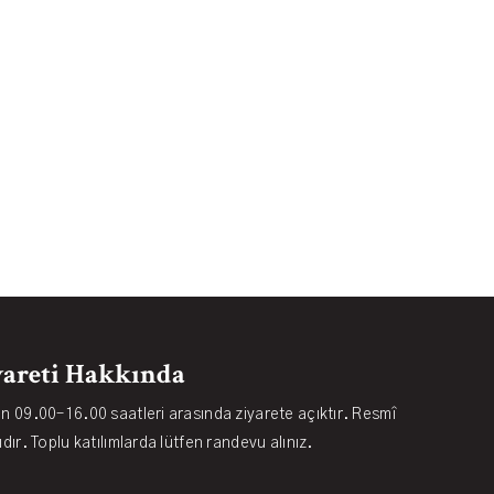
areti Hakkında
ün 09.00–16.00 saatleri arasında ziyarete açıktır. Resmî
ıdır. Toplu katılımlarda lütfen randevu alınız.