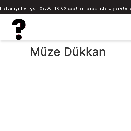
Hafta içi her gün 09.00–16.00 saatleri arasında ziyarete 
Müze Dükkan