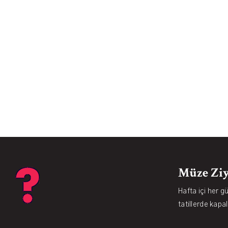
Müze Ziy
Hafta içi her g
tatillerde kapal