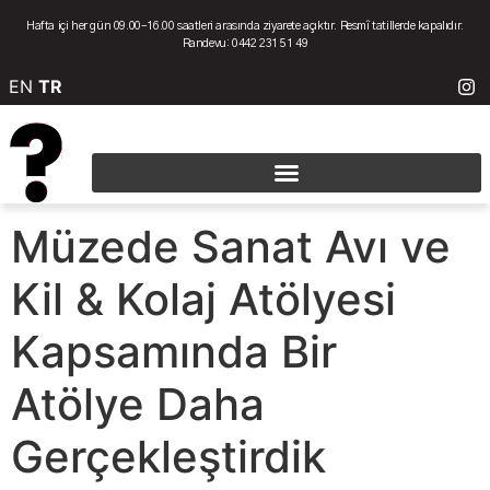
Hafta içi her gün 09.00–16.00 saatleri arasında ziyarete açıktır. Resmî tatillerde kapalıdır.
Randevu: 0442 231 51 49
EN
TR
Müzede Sanat Avı ve
Kil & Kolaj Atölyesi
Kapsamında Bir
Atölye Daha
Gerçekleştirdik