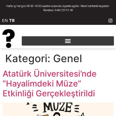
Hafta içi her gün 09.00–16.00 saatleri arasında ziyarete açıktır. Resmî tatillerde kapalıdır.
Randevu: 0442 231 51 49
EN
TR
Kategori:
Genel
Atatürk Üniversitesi’nde
“Hayalimdeki Müze”
Etkinliği Gerçekleştirildi