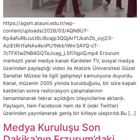
https://agsm.atauni.edu.tr/wp-
content/uploads/2026/03/AQN9U7-
Kp4aFuRbJuU6Ll8cajp3QQjArf1JkshZb_oyj23-
AziEtRrtfaNAs4knPU1Nkb1Wnr3AYQ-cT-
7cTFX1wZNB4GQTeJoag_L5fl7qpiQ.mp4 Erzurum
merkezli yerel medya kanalı Kardelen TV, sosyal medya
üzerinden paylaştığı video ile Atatürk Üniversitesi Güzel
Sanatlar Müzesi ile ilgili gelişmeyi kamuoyuna duyurdu.
Kanal, müzenin 2005 yılında kurulduğunu, bir süre kapalı
kaldıktan sonra restorasyon çalışmalarının
tamamlanarak tekrar açıldığını izleyicilerine aktardı.
Paylaşım, hem Facebook hem de X (eski Twitter)
üzerinden yayınlanarak geniş bir kitleye ulaştırıldı.Bu […]
Medya Kuruluşu Son
Dakika’nın Erzurum’daki